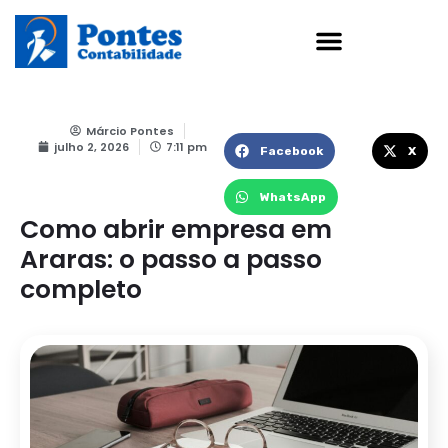
Ir
para
o
conteúdo
Márcio Pontes
julho 2, 2026
7:11 pm
Facebook
X
WhatsApp
Como abrir empresa em
Araras: o passo a passo
completo