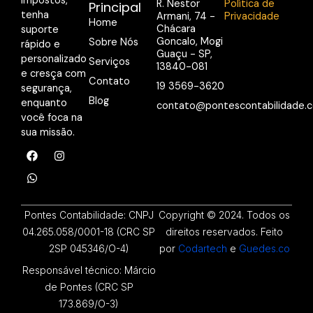
impostos,
R. Nestor
Política de
Principal
tenha
Armani, 74 -
Privacidade
Home
Chácara
suporte
Goncalo, Mogi
Sobre Nós
rápido e
Guaçu - SP,
personalizado
Serviços
13840-081
e cresça com
Contato
19 3569-3620
segurança,
Blog
enquanto
contato@pontescontabilidade.c
você foca na
sua missão.
F
W
I
a
h
n
c
a
s
e
t
t
b
s
a
o
a
g
o
p
r
Pontes Contabilidade: CNPJ
Copyright © 2024. Todos os
k
p
a
04.265.058/0001-18 (CRC SP
direitos reservados. Feito
m
2SP 045346/O-4)
por
Codartech
e
Guedes.co
Responsável técnico: Márcio
de Pontes (CRC SP
173.869/O-3)