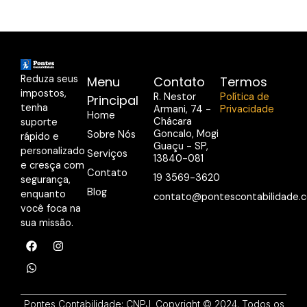
Reduza seus
Menu
Contato
Termos
impostos,
R. Nestor
Política de
Principal
tenha
Armani, 74 -
Privacidade
Home
Chácara
suporte
Goncalo, Mogi
Sobre Nós
rápido e
Guaçu - SP,
personalizado
Serviços
13840-081
e cresça com
Contato
19 3569-3620
segurança,
Blog
enquanto
contato@pontescontabilidade.c
você foca na
sua missão.
F
W
I
a
h
n
c
a
s
e
t
t
b
s
a
o
a
g
o
p
r
Pontes Contabilidade: CNPJ
Copyright © 2024. Todos os