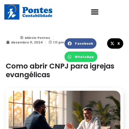
Ir
para
o
conteúdo
Márcio Pontes
dezembro 11, 2024
1:11 pm
Facebook
X
WhatsApp
Como abrir CNPJ para igrejas
evangélicas